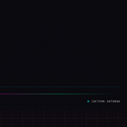
ИНСТРУМЕНТЫ
Кластеризация
Анализ LSI
Сбор частотности
Чистка семантики
ГЕО и коммерческость