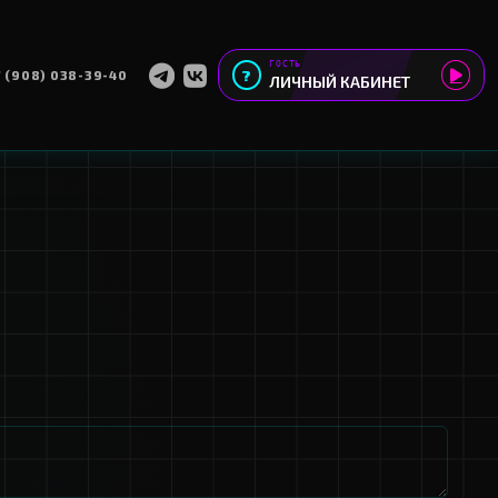
+7 (908) 038-39-4
ИЗАЦИЯ
МОИ ПРОЕКТЫ
NG
H1-H6
просу