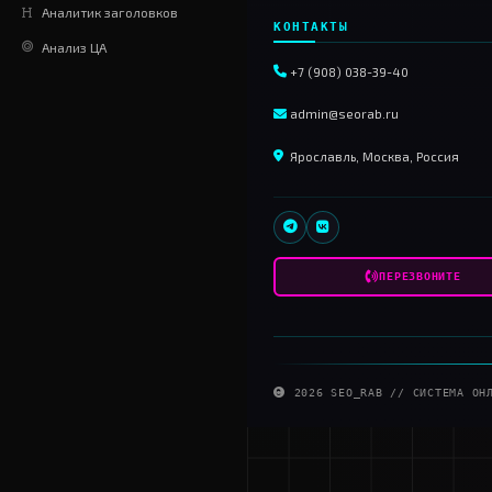
РАЗРАБОТКА
Статусы сервера
HTML Валидатор
SEO
O_R
v2.0.8
ИИШНИЦА
СЕО-АВТОМАТ
Генератор изображений
Сток изображений
Генератор статей
Аналитик заголовков
КОНТАКТЫ
Анализ ЦА
+7 (908) 038
admin@seor