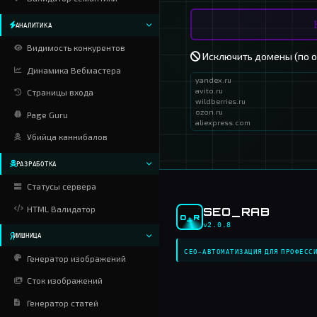
Парсинг H1-H6
Запросы
Архитектор XMIND
Инспектор слов
Валидатор семантики
АНАЛИТИКА
Видимость конкурентов
Исключ
Динамика Вебмастера
Страницы входа
Page Guru
Убийца каннибалов