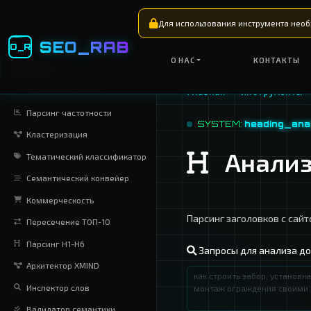
Для использовани
SEO_RAB
O_R
О НАС
СЕМАНТИКА
Очистка семантики
Главная
Парсинг частотности
SYSTE
Кластеризация
Тематический классификатор
Семантический конвейер
Коммерческость
Парсинг з
Пересечение ТОП-10