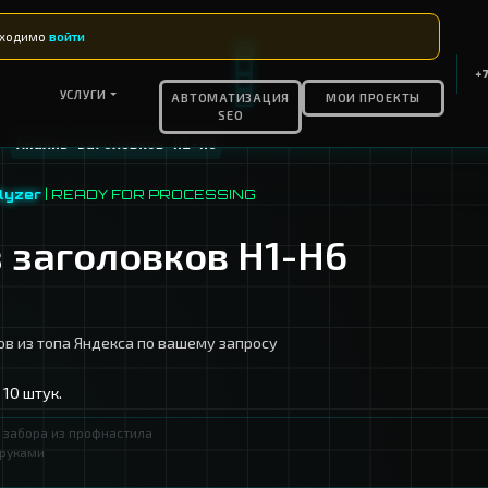
я инструмента необходимо
войти
КОНТАКТЫ
УСЛУГИ
АВТОМАТ
SEO
›
›
Инструменты
Анализ заголовков H1-H6
M:
heading_analyzer
| READY FOR PROCESSI
Анализ заголовков 
аголовков с сайтов из топа Яндекса по вашему за