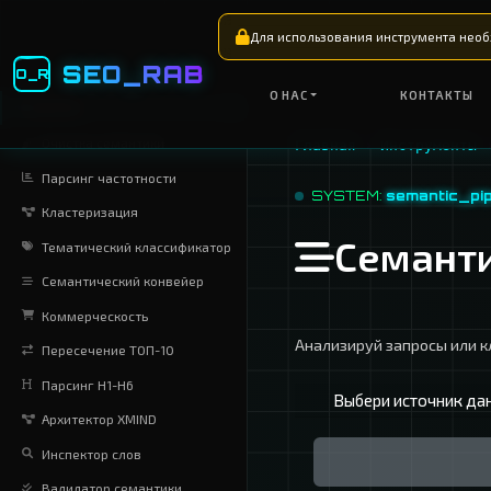
Для использовани
SEO_RAB
O_R
О НАС
СЕМАНТИКА
Очистка семантики
Главная
Парсинг частотности
SYSTE
Кластеризация
С
Тематический классификатор
Семантический конвейер
Коммерческость
Анализиру
Пересечение ТОП-10