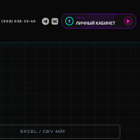
+7 (908) 038-39-4
ИЗАЦИЯ
МОИ ПРОЕКТЫ
вейер
мпту