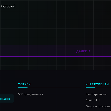
ри источник данных
ТЕКСТ / БУФЕР
ы (каждый с новой строки):