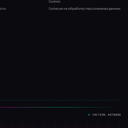
ИНСТРУМЕНТЫ
Кластеризация
Анализ LSI
Сбор частотности
Чистка семантики
ГЕО и коммерческость