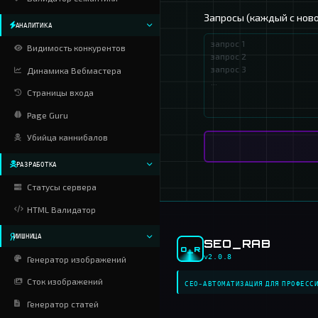
Парсинг H1-H6
Выбе
Архитектор XMIND
Инспектор слов
Валидатор семантики
Запрос
АНАЛИТИКА
Видимость конкурентов
Динамика Вебмастера
Страницы входа
Page Guru
Убийца каннибалов