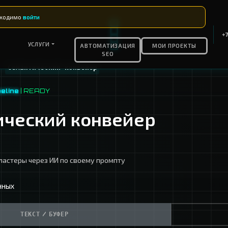
я инструмента необходимо
войти
КОНТАКТЫ
УСЛУГИ
АВТОМАТ
SEO
›
›
Инструменты
Семантический конвейер
M:
semantic_pipeline
| READY
емантический кон
й запросы или кластеры через ИИ по своему про