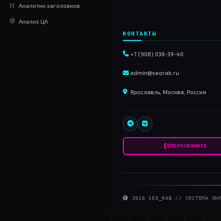
РАЗРАБОТКА
Статусы сервера
HTML Валидатор
ИИШНИЦА
SEO
O_R
v2.0.8
Генератор изображений
Сток изображений
СЕО-АВТОМАТ
Генератор статей
Аналитик заголовков
Анализ ЦА
КОНТАКТЫ
+7 (908) 038